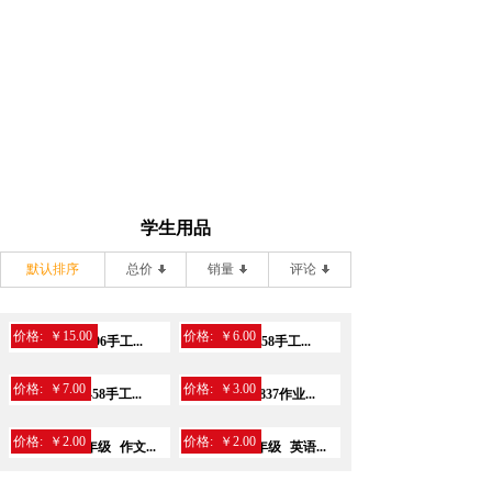
学生用品
默认排序
总价
销量
评论
价格:
￥15.00
价格:
￥6.00
晨光APYNB396手工...
晨光FPYNE458手工...
价格:
￥7.00
价格:
￥3.00
晨光FPYND458手工...
晨光APYAM837作业...
价格:
￥2.00
价格:
￥2.00
凤凰传媒7-9年级
作文...
凤凰传媒7-9年级
英语...