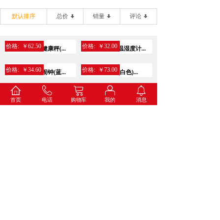
默认排序
总价
销量
评论
价格:
￥62.50
价格:
￥32.00
得力9028电子健康秤(...
得力8847金属温湿度计...
价格:
￥34.60
价格:
￥73.00
得力8836打铃闹钟(蓝...
得力8835挂钟(白色)...
价格:
￥69.00
价格:
￥125.00
得力8824挂钟(黑色)
得力8823挂钟(黑色)
首页
电话
购物车
我的
消息