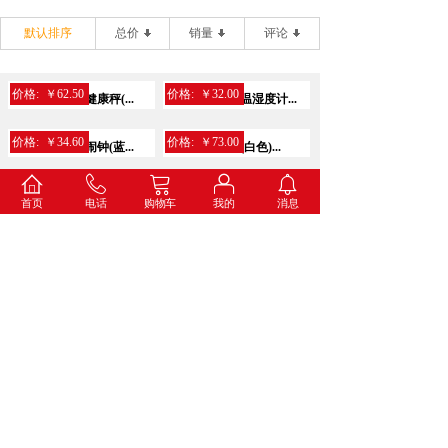
默认排序
总价
销量
评论
价格:
￥62.50
价格:
￥32.00
得力9028电子健康秤(...
得力8847金属温湿度计...
价格:
￥34.60
价格:
￥73.00
得力8836打铃闹钟(蓝...
得力8835挂钟(白色)...
价格:
￥69.00
价格:
￥125.00
得力8824挂钟(黑色)
得力8823挂钟(黑色)
首页
电话
购物车
我的
消息