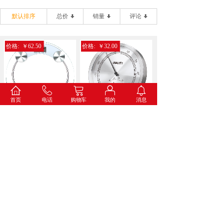
默认排序
总价
销量
评论
价格:
￥62.50
价格:
￥32.00
首页
电话
购物车
我的
消息
得力9028电子健康秤(...
得力8847金属温湿度计...
价格:
￥34.60
价格:
￥73.00
得力8836打铃闹钟(蓝...
得力8835挂钟(白色)...