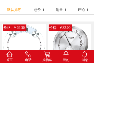
默认排序
总价
销量
评论
价格:
￥62.50
价格:
￥32.00
首页
电话
购物车
我的
消息
得力9028电子健康秤(...
得力8847金属温湿度计...
价格:
￥34.60
价格:
￥73.00
得力8836打铃闹钟(蓝...
得力8835挂钟(白色)...