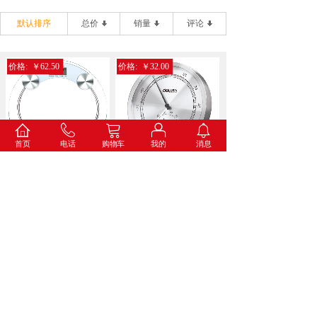
默认排序
总价
销量
评论
价格:
￥62.50
价格:
￥32.00
首页
电话
购物车
我的
消息
得力9028电子健康秤(...
得力8847金属温湿度计...
价格:
￥34.60
价格:
￥73.00
得力8836打铃闹钟(蓝...
得力8835挂钟(白色)...