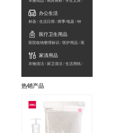
本册纸品
/
画具画材
/
学生文具
/
益智早教
/
包袋
办公生活
杯壶
/
生活日用
/
两季/电器
/
钟
表/计量
/
地图/国旗
/
展示牌/架
/
医疗卫生用品
办公用水
/
鲜花/水果/茶叶
医院收纳整理标识
/
医护用品
/
医
院废物管理
/
医院防护用品
/
医院
家清用品
家具用品
/
计生用品
/
洗涤用品
/
防疫用品
衣物清洁
/
厨卫清洁
/
生活用纸
/
日用品
/
粮油干货
热销产品