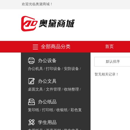
欢迎光临奥黛商城！
全部商品分类
首页
办公设备
默认排序
办公机具
/
打印设备
/
安防设备
/
暂无相关记录！
会议设备
/
收银支付
/
数码周边
/
办公文具
保险箱
/
办公家具
/
体育用品
桌面文具
/
文件管理
/
收纳整理
/
胶粘用品
/
书写工具
办公纸品
复印纸
/
打印纸
/
收银纸
/
彩色复
印纸/云彩纸
/
相片纸/喷墨纸
/
标
学生用品
签纸
/
复写纸
/
生活用纸