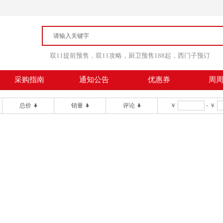
双11提前预售，双11攻略，厨卫预售188起，西门子预订
采购指南
通知公告
优惠券
周
总价
销量
评论
￥
-
￥