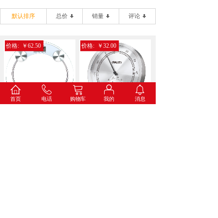
默认排序
总价
销量
评论
价格:
￥62.50
价格:
￥32.00
首页
电话
购物车
我的
消息
得力9028电子健康秤(...
得力8847金属温湿度计...
价格:
￥34.60
价格:
￥73.00
得力8836打铃闹钟(蓝...
得力8835挂钟(白色)...