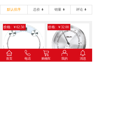
默认排序
总价
销量
评论
价格:
￥62.50
价格:
￥32.00
首页
电话
购物车
我的
消息
得力9028电子健康秤(...
得力8847金属温湿度计...
价格:
￥34.60
价格:
￥73.00
得力8836打铃闹钟(蓝...
得力8835挂钟(白色)...