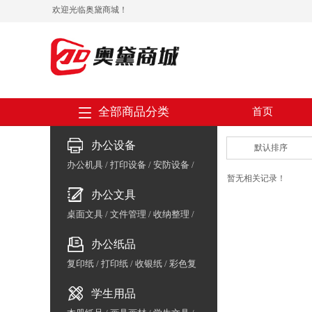
欢迎光临奥黛商城！
全部商品分类
首页
办公设备
默认排序
办公机具
/
打印设备
/
安防设备
/
暂无相关记录！
会议设备
/
收银支付
/
数码周边
/
办公文具
保险箱
/
办公家具
/
体育用品
桌面文具
/
文件管理
/
收纳整理
/
胶粘用品
/
书写工具
办公纸品
复印纸
/
打印纸
/
收银纸
/
彩色复
印纸/云彩纸
/
相片纸/喷墨纸
/
标
学生用品
签纸
/
复写纸
/
生活用纸