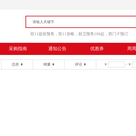
双11提前预售，双11攻略，厨卫预售188起，西门子预订
采购指南
通知公告
优惠券
周
总价
销量
评论
￥
-
￥