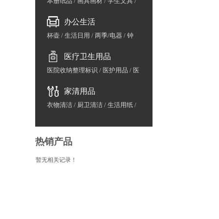
本册纸品
/
画具画材
/
学生文具
/
益智早教
/
包袋
办公生活
杯壶
/
生活日用
/
两季/电器
/
钟
表/计量
/
地图/国旗
/
展示牌/架
/
医疗卫生用品
办公用水
/
鲜花/水果/茶叶
医院收纳整理标识
/
医护用品
/
医
院废物管理
/
医院防护用品
/
医院
家清用品
家具用品
/
计生用品
/
洗涤用品
/
防疫用品
衣物清洁
/
厨卫清洁
/
生活用纸
/
日用品
/
粮油干货
热销产品
暂无相关记录！