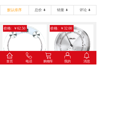
默认排序
总价
销量
评论
价格:
￥62.50
价格:
￥32.00
首页
电话
购物车
我的
消息
得力9028电子健康秤(...
得力8847金属温湿度计...
价格:
￥34.60
价格:
￥73.00
得力8836打铃闹钟(蓝...
得力8835挂钟(白色)...