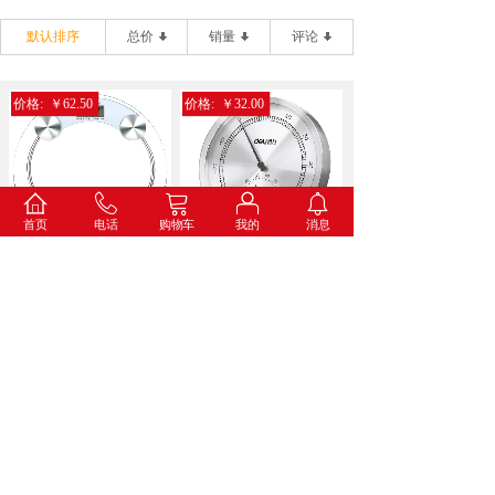
默认排序
总价
销量
评论
价格:
￥62.50
价格:
￥32.00
首页
电话
购物车
我的
消息
得力9028电子健康秤(...
得力8847金属温湿度计...
价格:
￥34.60
价格:
￥73.00
得力8836打铃闹钟(蓝...
得力8835挂钟(白色)...