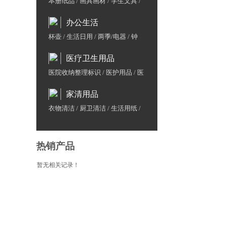
本册纸品
/
画具画材
/
学生文具
/
益智早教
/
包袋
办公生活
杯壶
/
生活日用
/
两季/电器
/
钟
表/计量
/
地图/国旗
/
展示牌/架
/
医疗卫生用品
办公用水
/
鲜花/水果/茶叶
医院收纳整理标识
/
医护用品
/
医
院废物管理
/
医院防护用品
/
医院
家清用品
家具用品
/
计生用品
/
洗涤用品
/
防疫用品
衣物清洁
/
厨卫清洁
/
生活用纸
/
日用品
/
粮油干货
热销产品
暂无相关记录！