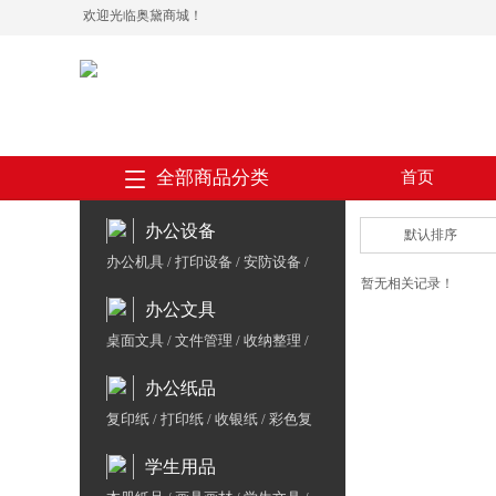
欢迎光临奥黛商城！
全部商品分类
首页
办公设备
默认排序
办公机具
/
打印设备
/
安防设备
/
暂无相关记录！
会议设备
/
收银支付
/
数码周边
/
办公文具
保险箱
/
办公家具
/
体育用品
桌面文具
/
文件管理
/
收纳整理
/
胶粘用品
/
书写工具
办公纸品
复印纸
/
打印纸
/
收银纸
/
彩色复
印纸/云彩纸
/
相片纸/喷墨纸
/
标
学生用品
签纸
/
复写纸
/
生活用纸