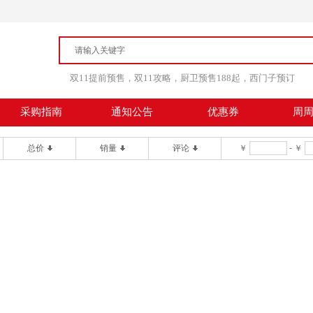
双11提前预售，双11攻略，厨卫预售188起，西门子预订
采购指南
通知公告
优惠券
周
总价
销量
评论
￥
-
￥