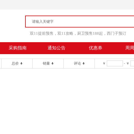
双11提前预售，双11攻略，厨卫预售188起，西门子预订
采购指南
通知公告
优惠券
周
总价
销量
评论
￥
-
￥