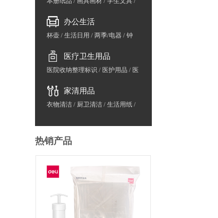
本册纸品
/
画具画材
/
学生文具
/
益智早教
/
包袋
办公生活
杯壶
/
生活日用
/
两季/电器
/
钟
表/计量
/
地图/国旗
/
展示牌/架
/
医疗卫生用品
办公用水
/
鲜花/水果/茶叶
医院收纳整理标识
/
医护用品
/
医
院废物管理
/
医院防护用品
/
医院
家清用品
家具用品
/
计生用品
/
洗涤用品
/
防疫用品
衣物清洁
/
厨卫清洁
/
生活用纸
/
日用品
/
粮油干货
热销产品