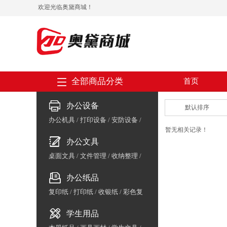
欢迎光临奥黛商城！
全部商品分类
首页
办公设备
默认排序
办公机具
/
打印设备
/
安防设备
/
暂无相关记录！
会议设备
/
收银支付
/
数码周边
/
办公文具
保险箱
/
办公家具
/
体育用品
桌面文具
/
文件管理
/
收纳整理
/
胶粘用品
/
书写工具
办公纸品
复印纸
/
打印纸
/
收银纸
/
彩色复
印纸/云彩纸
/
相片纸/喷墨纸
/
标
学生用品
签纸
/
复写纸
/
生活用纸