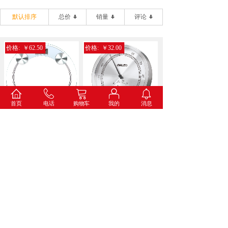
默认排序
总价
销量
评论
价格:
￥62.50
价格:
￥32.00
首页
电话
购物车
我的
消息
得力9028电子健康秤(...
得力8847金属温湿度计...
价格:
￥34.60
价格:
￥73.00
得力8836打铃闹钟(蓝...
得力8835挂钟(白色)...