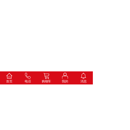
首页
电话
购物车
我的
消息
<
1
>
服务热线：13862325666