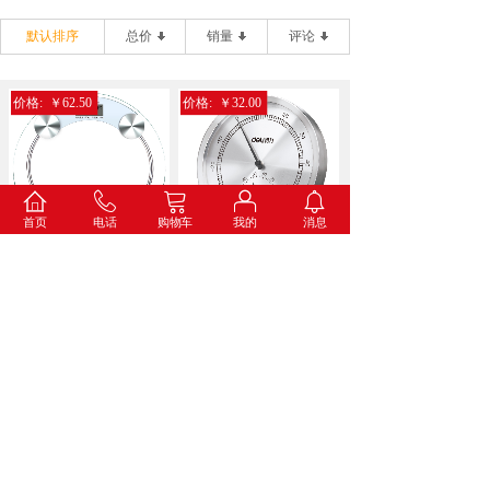
默认排序
总价
销量
评论
价格:
￥62.50
价格:
￥32.00
首页
电话
购物车
我的
消息
得力9028电子健康秤(...
得力8847金属温湿度计...
价格:
￥34.60
价格:
￥73.00
得力8836打铃闹钟(蓝...
得力8835挂钟(白色)...